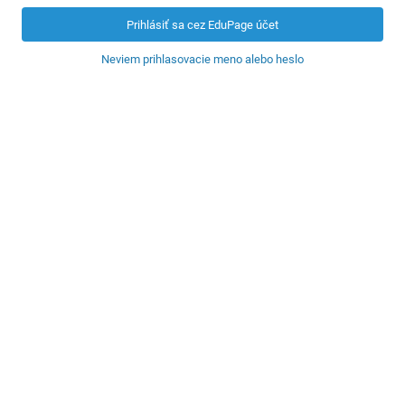
Prihlásiť sa cez EduPage účet
Neviem prihlasovacie meno alebo heslo