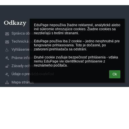
Odkazy
EduPage nepoužíva žiadne reklamné, analytické alebo 
iné súkromie ohrozujúce cookies. Žiadne cookies sa 
Správca obsahu
nezdieľajú s tretími stranami.

EduPage používa iba 2 cookie – jedno nevyhnutné pre 
Technická podpora
fungovanie prihlasovania. Toto je dočasné, po 
zatvorení prehliadača sa odstráni.

Vyhlásenie o prístupnosti
Druhé cookie zvyšuje bezpečnosť prihlásenia - vďaka 
Právne informácie
nemu EduPage vie identifikovať prihlásenie z 
neznámeho počítača.
Zásady ochrany osobných údajov
Údaje o prevádzkovateľovi
Ok
Mapa stránok
O nás
Kontakt
Novinky
Kontakty
Gymnázium - Gimnázium a Stredná odborná škola -