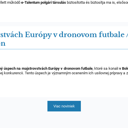
ellett működő
e-Talentum polgári társulás
biztosította és biztosítja ma is, elsős
stvách Európy v dronovom futbale /
on
ný úspech na majstrovstvách Európy v dronovom futbale
, ktoré sa konali
v Bol
odnej konkurencii. Tento úspech je významným ocenením ich usilovnej prípravy a
Viac noviniek