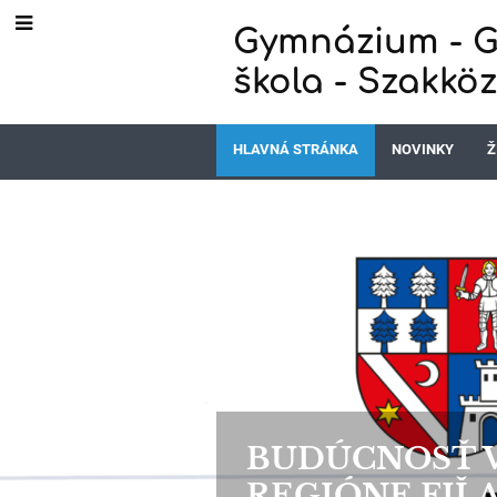
Gymnázium - G
škola - Szakkö
HLAVNÁ STRÁNKA
NOVINKY
Ž
Hlavná
stránka
BUDÚCNOSŤ V
REGIÓNE FIĽ