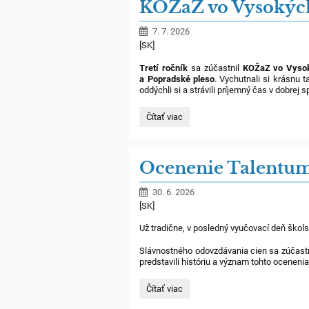
KOŽaZ vo Vysokých
szakkör
barangolásai:
7. 7. 2026
[SK]
Tretí ročník
sa zúčastnil
KOŽaZ
vo Vyso
a Popradské pleso
. Vychutnali si krásnu t
oddýchli si a strávili príjemný čas v dobrej s
KOŽaZ
Čítať viac
vo
Vysokých
Tatrách
/
Ocenenie Talentum
Magas-
Tátrában
a
30. 6. 2026
KOŽaZ
[SK]
programon:
Už tradične, v posledný vyučovací deň škol
Slávnostného odovzdávania cien sa zúčastnil
predstavili históriu a význam tohto ocenenia
Ocenenie
Čítať viac
Talentum
-