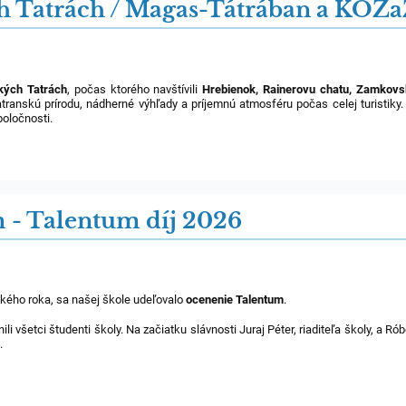
 Tatrách / Magas-Tátrában a KOŽ
kých Tatrách
, počas ktorého navštívili
Hrebienok, Rainerovu chatu, Zamkovsk
atranskú prírodu, nádherné výhľady a príjemnú atmosféru počas celej turistiky.
poločnosti.
 - Talentum díj 2026
ského roka, sa našej škole udeľovalo
ocenenie Talentum
.
i všetci študenti školy. Na začiatku slávnosti Juraj Péter, riaditeľa školy, a R
.