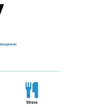
kközépiskola
Strava