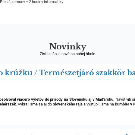
Pre záujemcov + 2 hodiny informatiky
Novinky
Zistite, čo je nové na našej škole
ho krúžku / Természetjáró szakkör b
bsolvoval
viacero výletov do prírody na Slovensku aj v Maďarsku
. Navštívili
Fehérszék
. Vybrali sme sa aj do
Slovenského raja
a vystúpili sme na
Ďumbier v 