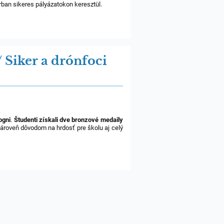
orban sikeres pályázatokon keresztül.
 Siker a drónfoci
ogni
.
Študenti získali dve bronzové medaily
 zároveň dôvodom na hrdosť pre školu aj celý