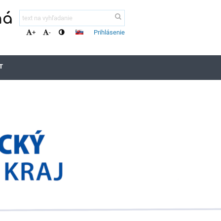
ná
Prihlásenie
+
-
T