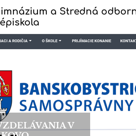
imnázium a Stredná odbor
zépiskola
IACI A RODIČIA
O ŠKOLE
PRIJÍMACIE KONANIE
KONTAK
ZDELÁVANIA V
AKOVO