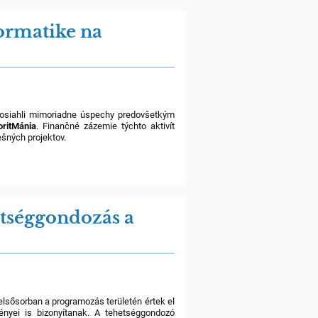
formatike na
y dosiahli mimoriadne úspechy predovšetkým
oritMánia
. Finančné zázemie týchto aktivít
šných projektov.
etséggondozás a
elsősorban a programozás területén értek el
nyei is bizonyítanak. A tehetséggondozó