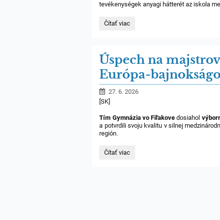
tevékenységek anyagi hátterét az iskola m
Digitális
Čítať viac
Mágia
–
Drónok,
robotok
Úspech na majstrov
és
informatikai
Európa-bajnokság
tehetséggondozás
a
Füleki
27. 6. 2026
Gimnáziumban:
[SK]
Tím Gymnázia vo Fiľakove
dosiahol
výbor
a potvrdili svoju kvalitu v silnej medzinár
región.
Úspech
Čítať viac
na
majstrovstvách
Európy
v
dronovom
futbale
/
Siker
a