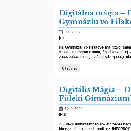
Talentum
díj
Digitálna mágia – D
2026:
Gymnáziu vo Fiľak
30. 6. 2026
[SK]
Na
Gymnáziu vo Fiľakove
má rozvoj talent
v oblasti programovania, čo dokazujú aj
zabezpečovalo a aj naďalej zabezpečuje
ob
Digitálna
Čítať viac
mágia
–
Drony,
roboty
Digitális Mágia – 
a
rozvoj
Füleki Gimnázium
talentov
v
informatike
30. 6. 2026
na
[HU]
Gymnáziu
vo
A
Füleki Gimnáziumban
sok évtizedes hagyo
Fiľakove:
kimagasló sikereket, amit az
INFOPROG