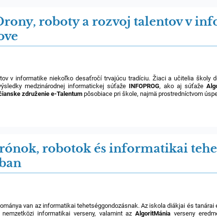
rony, roboty a rozvoj talentov v in
ove
ov v informatike niekoľko desaťročí trvajúcu tradíciu. Žiaci a učitelia škol
 výsledky medzinárodnej informatickej súťaže
INFOPROG
, ako aj súťaže
Alg
čianske združenie
e-Talentum
pôsobiace pri škole, najmä prostredníctvom úspe
Drónok, robotok és informatikai teh
ban
mánya van az informatikai tehetséggondozásnak. Az iskola diákjai és tanárai 
nemzetközi informatikai verseny, valamint az
AlgoritMánia
verseny eredmé