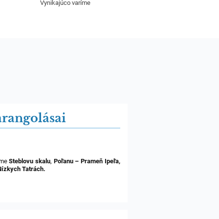
Vynikajúco varíme
arangolásai
 sme
Steblovu skalu
,
Poľanu – Prameň Ipeľa,
Nízkych Tatrách.