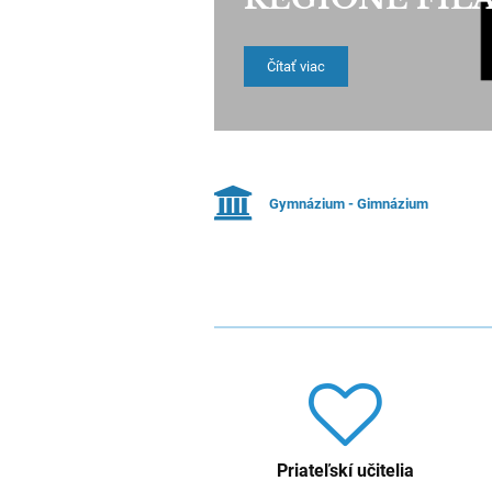
Čítať viac
Gymnázium - Gimnázium
Priateľskí učitelia