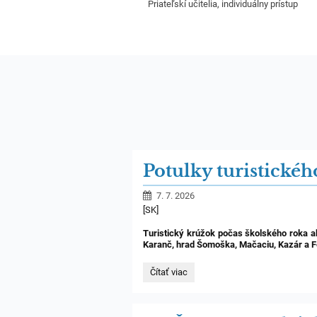
Priateľskí učitelia, individuálny prístup
Potulky turistické
7. 7. 2026
[SK]
Turistický krúžok počas školského roka a
Karanč, hrad Šomoška, Mačaciu, Kazár a 
Potulky
Čítať viac
turistického
krúžku
/
Természetjáró