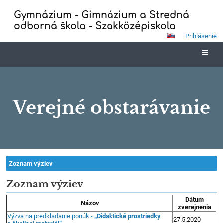
Gymnázium - Gimnázium a Stredná
odborná škola - Szakközépiskola
Prihlásenie
Verejné obstarávanie
Verejné
Zoznam výziev
obstarávanie
Zoznam výziev
Dátum
Názov
zverejnenia
Výzva na predkladanie ponúk -
„Didaktické prostriedky
27.5.2020