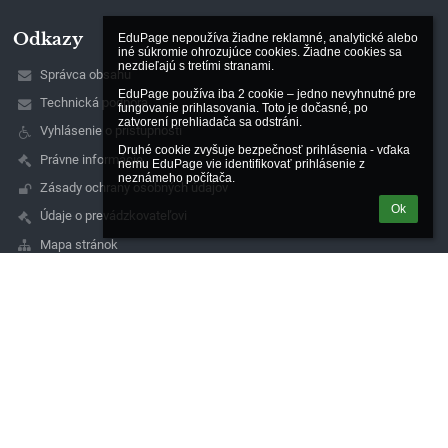
Odkazy
EduPage nepoužíva žiadne reklamné, analytické alebo 
iné súkromie ohrozujúce cookies. Žiadne cookies sa 
nezdieľajú s tretími stranami.

Správca obsahu
EduPage používa iba 2 cookie – jedno nevyhnutné pre 
Technická podpora
fungovanie prihlasovania. Toto je dočasné, po 
zatvorení prehliadača sa odstráni.

Vyhlásenie o prístupnosti
Druhé cookie zvyšuje bezpečnosť prihlásenia - vďaka 
Právne informácie
nemu EduPage vie identifikovať prihlásenie z 
neznámeho počítača.
Zásady ochrany osobných údajov
Ok
Údaje o prevádzkovateľovi
Mapa stránok
O nás
Kontakt
Novinky
Kontakty
Gymnázium - Gimnázium a Stredná odborná škola -
Szakközépiskola
kancelaria@gymfilakovo.sk