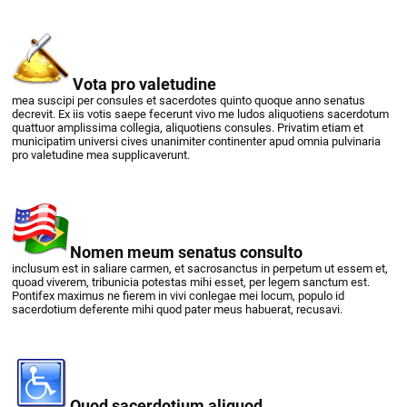
Vota pro valetudine
mea suscipi per consules et sacerdotes quinto quoque anno senatus
decrevit. Ex iis votis saepe fecerunt vivo me ludos aliquotiens sacerdotum
quattuor amplissima collegia, aliquotiens consules. Privatim etiam et
municipatim universi cives unanimiter continenter apud omnia pulvinaria
pro valetudine mea supplicaverunt.
Nomen meum senatus consulto
inclusum est in saliare carmen, et sacrosanctus in perpetum ut essem et,
quoad viverem, tribunicia potestas mihi esset, per legem sanctum est.
Pontifex maximus ne fierem in vivi conlegae mei locum, populo id
sacerdotium deferente mihi quod pater meus habuerat, recusavi.
Quod sacerdotium aliquod