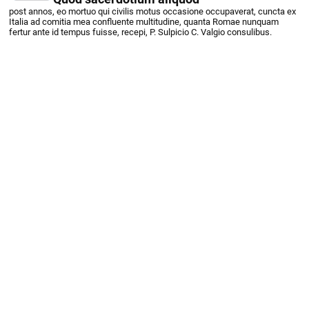
post annos, eo mortuo qui civilis motus occasione occupaverat, cuncta ex
Italia ad comitia mea confluente multitudine, quanta Romae nunquam
fertur ante id tempus fuisse, recepi, P. Sulpicio C. Valgio consulibus.