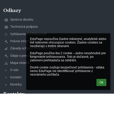
Odkazy
Správca obsahu
Technická podpora
Vyhlásenie o prístupnosti
EduPage nepoužíva žiadne reklamné, analytické alebo 
Právne informácie
iné súkromie ohrozujúce cookies. Žiadne cookies sa 
nezdieľajú s tretími stranami.

Zásady ochrany osobných údajov
EduPage používa iba 2 cookie – jedno nevyhnutné pre 
Údaje o prevádzkovateľovi
fungovanie prihlasovania. Toto je dočasné, po 
zatvorení prehliadača sa odstráni.

Mapa stránok
Druhé cookie zvyšuje bezpečnosť prihlásenia - vďaka 
O nás
nemu EduPage vie identifikovať prihlásenie z 
neznámeho počítača.
Kontakt
Ok
Novinky
Kontakty
Gymnázium - Gimnázium a Stredná odborná škola -
Szakközépiskola
kancelaria@gymfilakovo.sk