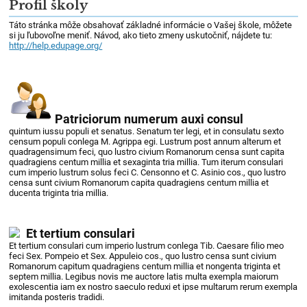
Profil školy
Táto stránka môže obsahovať základné informácie o Vašej škole, môžete
si ju ľubovoľne meniť. Návod, ako tieto zmeny uskutočniť, nájdete tu:
http://help.edupage.org/
Patriciorum numerum auxi consul
quintum iussu populi et senatus. Senatum ter legi, et in consulatu sexto
censum populi conlega M. Agrippa egi. Lustrum post annum alterum et
quadragensimum feci, quo lustro civium Romanorum censa sunt capita
quadragiens centum millia et sexaginta tria millia. Tum iterum consulari
cum imperio lustrum solus feci C. Censonno et C. Asinio cos., quo lustro
censa sunt civium Romanorum capita quadragiens centum millia et
ducenta triginta tria millia.
Et tertium consulari
Et tertium consulari cum imperio lustrum conlega Tib. Caesare filio meo
feci Sex. Pompeio et Sex. Appuleio cos., quo lustro censa sunt civium
Romanorum capitum quadragiens centum millia et nongenta triginta et
septem millia. Legibus novis me auctore latis multa exempla maiorum
exolescentia iam ex nostro saeculo reduxi et ipse multarum rerum exempla
imitanda posteris tradidi.