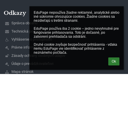
Odkazy
EduPage nepoužíva žiadne reklamné, analytické alebo 
iné súkromie ohrozujúce cookies. Žiadne cookies sa 
nezdieľajú s tretími stranami.

Správca obsahu
EduPage používa iba 2 cookie – jedno nevyhnutné pre 
Technická podpora
fungovanie prihlasovania. Toto je dočasné, po 
zatvorení prehliadača sa odstráni.

Vyhlásenie o prístupnosti
Druhé cookie zvyšuje bezpečnosť prihlásenia - vďaka 
Právne informácie
nemu EduPage vie identifikovať prihlásenie z 
neznámeho počítača.
Zásady ochrany osobných údajov
Ok
Údaje o prevádzkovateľovi
Mapa stránok
O nás
Kontakt
Novinky
Kontakty
Gymnázium - Gimnázium a Stredná odborná škola -
Szakközépiskola