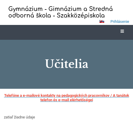
Gymnázium - Gimnázium a Stredná
odborná škola - Szakközépiskola
Prihlásenie
Učitelia
Učitelia
Telefóne a e-mailové kontakty na pedagogických pracovníkov / A tanátok
telefon és e-mail elérhetőségei
zatiaľ žiadne údaje