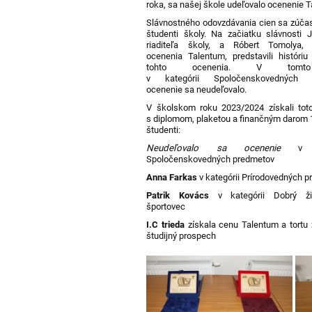
roka, sa našej škole udeľovalo ocenenie 
Slávnostného odovzdávania cien sa zúčast
študenti školy. Na začiatku slávnosti J
riaditeľa školy, a Róbert Tomolya, 
ocenenia Talentum, predstavili históri
tohto ocenenia. V tomt
v kategórii Spoločenskovedných 
ocenenie sa neudeľovalo.
V školskom roku 2023/2024 získali tot
s diplomom, plaketou a finančným darom 1
študenti:
Neudeľovalo sa ocenenie
v ka
Spoločenskovedných predmetov
Anna Farkas
v kategórii Prírodovedných 
Patrik Kovács
v kategórii Dobrý ži
športovec
I.C trieda
získala cenu Talentum a tortu 
študijný prospech