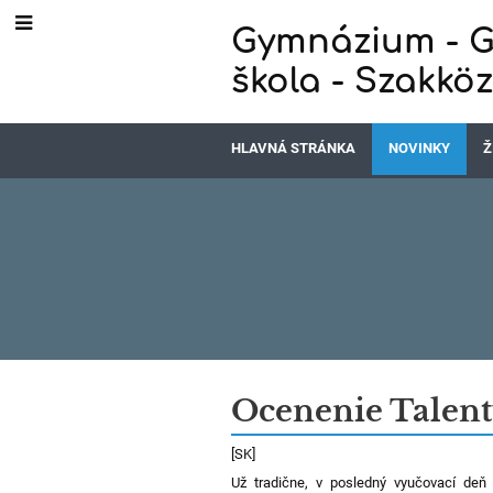
Gymnázium - G
škola - Szakkö
HLAVNÁ STRÁNKA
NOVINKY
Ž
Novinky
Ocenenie Talent
[SK]
Už tradične, v posledný vyučovací deň