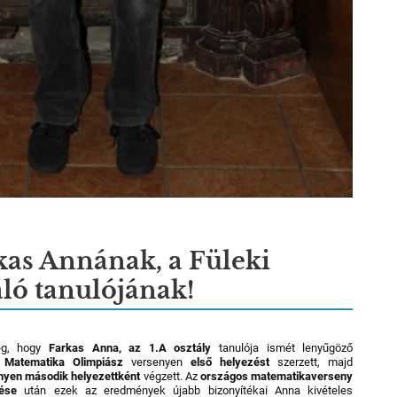
kas Annának, a Füleki
ó tanulójának!
eg, hogy
Farkas Anna, az 1.A osztály
tanulója ismét lenyűgöző
i Matematika Olimpiász
versenyen
első helyezést
szerzett, majd
yen második helyezettként
végzett. Az
országos matematikaverseny
ése
után ezek az eredmények újabb bizonyítékai Anna kivételes