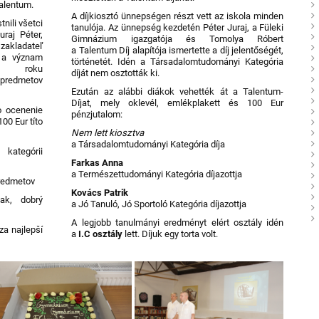
Talentum.
A díjkiosztó ünnepségen részt vett az iskola minden
nili všetci
tanulója. Az ünnepség kezdetén Péter Juraj, a Füleki
uraj Péter,
Gimnázium igazgatója és Tomolya Róbert
zakladateľ
a Talentum Díj alapítója ismertette a díj jelentőségét,
u a význam
történetét. Idén a Társadalomtudományi Kategória
o roku
díját nem osztották ki.
predmetov
Ezután az alábbi diákok vehették át a Talentum-
Díjat, mely oklevél, emlékplakett és 100 Eur
o ocenenie
pénzjutalom:
00 Eur títo
Nem lett kiosztva
a Társadalomtudományi Kategória díja
tegórii
Farkas Anna
a Természettudományi Kategória díjazottja
predmetov
Kovács Patrik
ak, dobrý
a Jó Tanuló, Jó Sportoló Kategória díjazottja
A legjobb tanulmányi eredményt elért osztály idén
za najlepší
a
I.C osztály
lett. Díjuk egy torta volt.