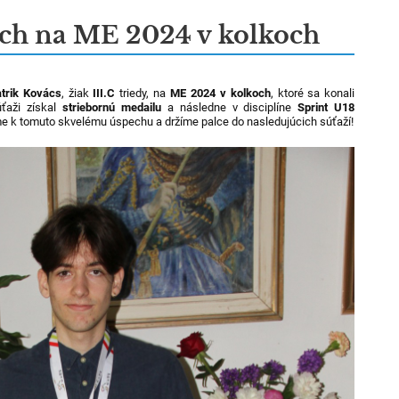
ech na ME 2024 v kolkoch
trik Kovács
, žiak
III.C
triedy, na
ME 2024 v kolkoch
, ktoré sa konali
úťaži získal
striebornú medailu
a následne v disciplíne
Sprint U18
me k tomuto skvelému úspechu a držíme palce do nasledujúcich súťaží!