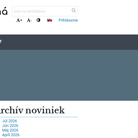
ná
Prihlásenie
+
-
T
rchív noviniek
Júl 2026
Jún 2026
Máj 2026
Apríl 2026