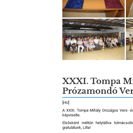
XXXI. Tompa Mih
Prózamondó Ve
[HU]
A XXXI. Tompa Mihály Országos Vers- é
képviselte.
Elsősként méltón helytállva tolmácsol
gratulálunk, Lilla!