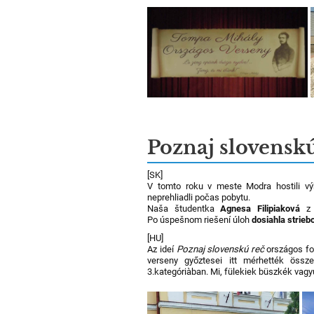
Poznaj slovenskú
[SK]
V tomto roku v meste Modra hostili vý
neprehliadli počas pobytu.
Naša študentka
Agnesa Filipiaková
z G
Po úspešnom riešení úloh
dosiahla strie
[HU]
Az ideí
Poznaj slovenskú reč
országos fo
verseny győztesei itt mérhették össz
3.kategóriàban. Mi, fülekiek büszkék vagy