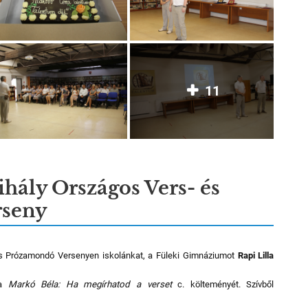
11
ály Országos Vers- és
rseny
s Prózamondó Versenyen iskolánkat, a Füleki Gimnáziumot
Rapi Lilla
ta
Markó Béla: Ha megírhatod a verset
c. költeményét. Szívből