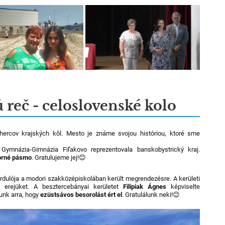
 reč - celoslovenské kolo
hercov krajských kôl. Mesto je známe svojou históriou, ktoré sme
ymnázia-Gimnázia Fiľakovo reprezentovala banskobystrický kraj.
borné pásmo
. Gratulujeme jej!😊
rdulója a modori szakközépiskolában került megrendezésre. A kerületi
e erejüket. A besztercebányai kerületet
Filipiak Ágnes
képviselte
unk arra, hogy
ezüstsávos besorolást ért el
. Gratulálunk neki!😊