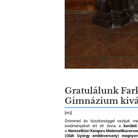
Gratulálunk Far
Gimnázium kivál
[HU]
Örömmel és büszkeséggel osztjuk m
eredményeket ért el! Anna a
kerület
a
Nemzetközi Kenguru Matematikaversen
(Oláh György emlékverseny) megnyer