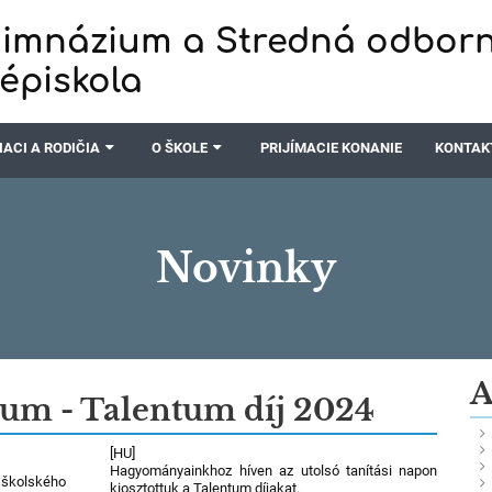
imnázium a Stredná odbor
zépiskola
IACI A RODIČIA
O ŠKOLE
PRIJÍMACIE KONANIE
KONTAK
Novinky
A
um - Talentum díj 2024
[HU]
Hagyományainkhoz híven az utolsó tanítási napon
 školského
kiosztottuk a Talentum díjakat.