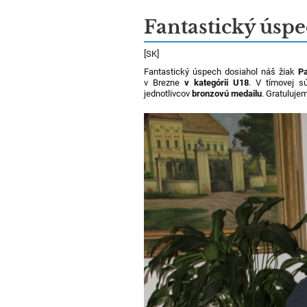
Fantastický úsp
[SK]
Fantastický úspech dosiahol náš žiak
Pa
v Brezne
v
kategórii U18
. V tímovej s
jednotlivcov
bronzovú medailu
. Gratuluje