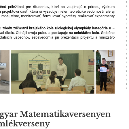
čnú príležitosť pre študentov, ktorí sa zaujímajú o prírodu, výskum
rojektová časť, ktorá si vyžaduje nielen teoretické vedomosti, ale aj
nej téme, monitorovať, formulovať hypotézy, realizovať experimenty
 C triedy
zúčastnil
krajského kola Biologickej olympiády kategórie B –
al školu. Obhájil svoju prácu a
postupuje na celoštátne kolo
. Srdečne
alších úspechov, sebavedomia pri prezentácii projektu a množstvo
agyar Matematikaversenyen
mlékverseny