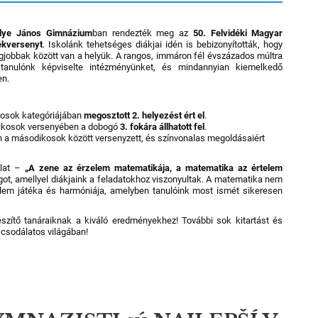
lye János Gimnázium
ban rendezték meg az
50. Felvidéki Magyar
ékversenyt
. Iskolánk tehetséges diákjai idén is bebizonyították, hogy
gjobbak között van a helyük.
A rangos, immáron fél évszázados múltra
tanulónk képviselte intézményünket, és mindannyian kiemelkedő
en.
kosok kategóriájában
megosztott 2. helyezést ért el
.
ikosok versenyében a dobogó
3. fokára állhatott fel
.
én a másodikosok között versenyzett, és színvonalas megoldásaiért
olat –
„A zene az érzelem matematikája, a matematika az értelem
ágot, amellyel diákjaink a feladatokhoz viszonyultak. A matematika nem
em játéka és harmóniája, amelyben tanulóink most ismét sikeresen
készítő tanáraiknak a kiváló eredményekhez! További sok kitartást és
csodálatos világában!