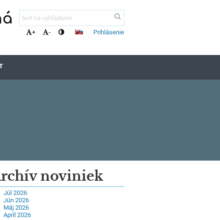
ná
Prihlásenie
+
-
T
rchív noviniek
Júl 2026
Jún 2026
Máj 2026
Apríl 2026