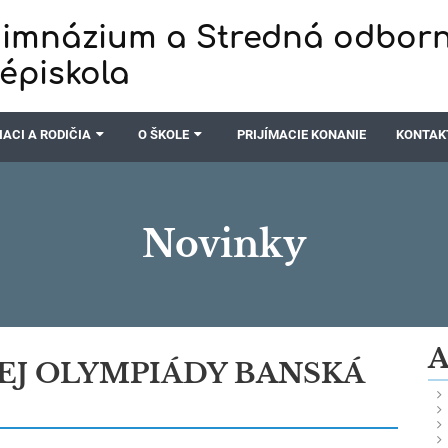
imnázium a Stredná odbor
zépiskola
IACI A RODIČIA
O ŠKOLE
PRIJÍMACIE KONANIE
KONTAK
Novinky
A
EJ OLYMPIÁDY BANSKÁ