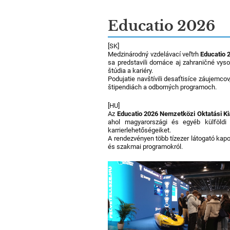
Educatio 2026
[SK]
Medzinárodný vzdelávací veľtrh
Educatio 
sa predstavili domáce aj zahraničné vys
štúdia a kariéry.
Podujatie navštívili desaťtisíce záujemcov
štipendiách a odborných programoch.
[HU]
Az
Educatio 2026 Nemzetközi Oktatási Kiá
ahol magyarországi és egyéb külföldi 
karrierlehetőségeiket.
A rendezvényen több tízezer látogató kapot
és szakmai programokról.