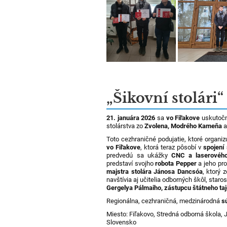
„Šikovní stolári“
21. januára 2026
sa
vo Fiľakove
uskutoč
stolárstva zo
Zvolena, Modrého Kameňa
Toto cezhraničné podujatie, ktoré organi
vo Fiľakove
, ktorá teraz pôsobí v
spojení
predvedú sa ukážky
CNC a laserovéh
predstaví svojho
robota Pepper
a jeho pr
majstra stolára Jánosa Dancsóa
, ktorý 
navštívia aj učitelia odborných škôl, staro
Gergelya Pálmaiho, zástupcu štátneho ta
Regionálna, cezhraničná, medzinárodná
s
Miesto: Fiľakovo, Stredná odborná škola, 
Slovensko