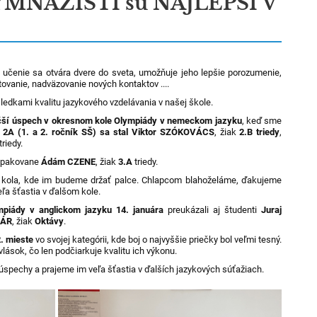
MNAZISTI sú NAJLEPŠÍ V
ch učenie sa otvára dvere do sveta, umožňuje jeho lepšie porozumenie,
tovanie, nadväzovanie nových kontaktov ....
ýsledkami kvalitu jazykového vzdelávania v našej škole.
čší úspech v okresnom kole Olympiády v nemeckom jazyku
, keď sme
 2A (1. a 2. ročník SŠ)
sa stal Viktor SZÓKOVÁCS
, žiak
2.B triedy
,
triedy.
pakovane
Ádám CZENE
, žiak
3.A
triedy.
 kola, kde im budeme držať palce. Chlapcom blahoželáme, ďakujeme
eľa šťastia v ďalšom kole.
piády v anglickom jazyku 14. januára
preukázali aj študenti
Juraj
NÁR
, žiak
Oktávy
.
. mieste
vo svojej kategórii, kde boj o najvyššie priečky bol veľmi tesný.
lások, čo len podčiarkuje kvalitu ich výkonu.
spechy a prajeme im veľa šťastia v ďalších jazykových súťažiach.