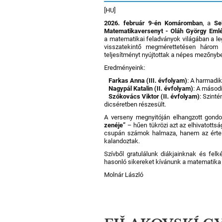
[HU]
2026. február 9-én Komáromban
, a
Se
Matematikaversenyt - Oláh György Eml
a matematikai feladványok világában a le
visszatekintő megmérettetésen három 
teljesítményt nyújtottak a népes mezőnyb
Eredményeink:
Farkas Anna (III. évfolyam)
: A harmadi
Nagypál Katalin (II. évfolyam)
: A másod
Szókovács Viktor (II. évfolyam)
: Szint
dicséretben részesült.
A verseny megnyitóján elhangzott gond
zenéje”
– hűen tükrözi azt az elhivatotts
csupán számok halmaza, hanem az értel
kalandoztak.
Szívből gratulálunk diákjainknak és fel
hasonló sikereket kívánunk a matematika 
Molnár László