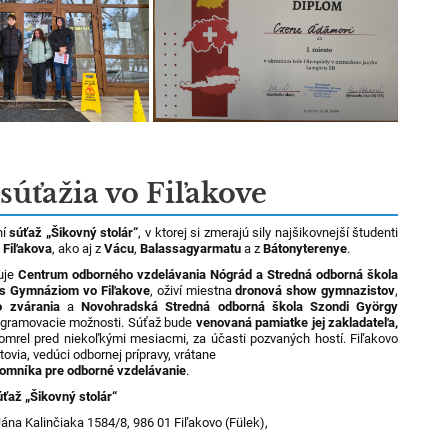
 súťažia vo Fiľakove
ní
súťaž „Šikovný stolár“
, v ktorej si zmerajú sily najšikovnejší študenti
a
Fiľakova
, ako aj z
Vácu
,
Balassagyarmatu
a z
Bátonyterenye
.
zuje
Centrum odborného vzdelávania Nógrád a Stredná odborná škola
 s Gymnáziom vo Fiľakove
, oživí miestna
dronová show gymnazistov
,
o zvárania
a
Novohradská Stredná odborná škola Szondi György
ogramovacie možnosti. Súťaž bude
venovaná pamiatke jej zakladateľa,
zomrel pred niekoľkými mesiacmi, za účasti pozvaných hostí. Fiľakovo
stovia, vedúci odbornej prípravy, vrátane
jomníka pre odborné vzdelávanie
.
úťaž „Šikovný stolár“
Jána Kalinčiaka 1584/8, 986 01 Fiľakovo (Fülek),