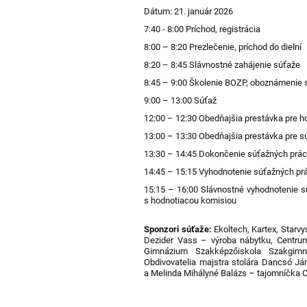
Dátum: 21. január 2026
7:40 - 8:00 Príchod, registrácia
8:00 – 8:20 Prezlečenie, príchod do dielní
8:20 – 8:45 Slávnostné zahájenie súťaže
8:45 – 9:00 Školenie BOZP, oboznámenie 
9:00 – 13:00 Súťaž
12:00 – 12:30 Obedňajšia prestávka pre ho
13:00 – 13:30 Obedňajšia prestávka pre s
13:30 – 14:45 Dokončenie súťažných prá
14:45 – 15:15 Vyhodnotenie súťažných pr
15:15 – 16:00 Slávnostné vyhodnotenie sú
s hodnotiacou komisiou
Sponzori súťaže:
Ekoltech, Kartex, Starv
Dezider Vass – výroba nábytku, Centru
Gimnázium Szakképzőiskola Szakgimn
Obdivovatelia majstra stolára Dancsó Já
a Melinda Mihályné Balázs – tajomníčka 