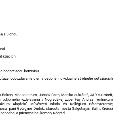
sa s úlohou
stí
úťažiacich
c
ác hodnotiacou komisiou
ťaže, odovzdávanie cien a osobné individuálne stretnutie súťažiacich
ys Bakery, Mäsocentrum, Juhász Farm, Monika cukráreň, J&D cukráreň,
m odborného vzdelávania v Nógrádskej župe, Fáy András Technikum
ázium Alapfokú Művészeti Iskola és Kollégium Bátonyterenye;
nosa; pani Györgyné Dudok, starosta mesta Salgótarján Bálint Kreicsi
Obchodnej a priemyselnej komory Nógrád.