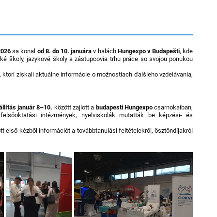
2026
sa konal
od 8. do 10. januára
v halách
Hungexpo v Budapešti
, kde
oké školy, jazykové školy a zástupcovia trhu práce so svojou ponukou
, ktorí získali aktuálne informácie o možnostiach ďalšieho vzdelávania,
llítás január 8–10.
között zajlott a
budapesti Hungexpo
csarnokaiban,
felsőoktatási intézmények, nyelviskolák mutatták be képzési- és
t első kézből információt a továbbtanulási feltételekről, ösztöndíjakról