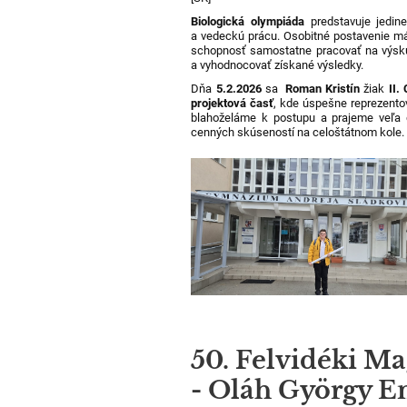
Biologická olympiáda
predstavuje jedine
a vedeckú prácu. Osobitné postavenie má p
schopnosť samostatne pracovať na výskum
a vyhodnocovať získané výsledky.
Dňa
5.2.2026
sa
Roman Kristín
žiak
II.
projektová časť
, kde úspešne reprezentov
blahoželáme k postupu a prajeme veľa ď
cenných skúseností na celoštátnom kole.
50. Felvidéki M
- Oláh György E