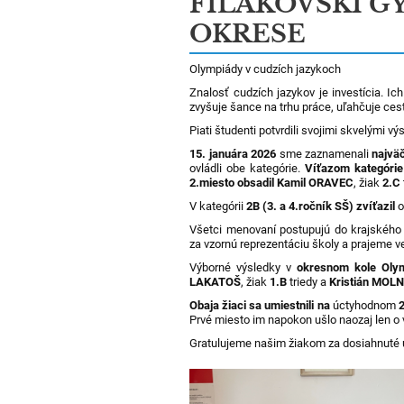
FIĽAKOVSKÍ GY
OKRESE
Olympiády v cudzích jazykoch
Znalosť cudzích jazykov je investícia. I
zvyšuje šance na trhu práce, uľahčuje ces
Piati študenti potvrdili svojimi skvelými v
15. januára 2026
sme zaznamenali
najvä
ovládli obe kategórie.
Víťazom kategórie
2.miesto obsadil Kamil ORAVEC
, žiak
2.C
V kategórii
2B (3. a 4.ročník SŠ) zvíťazil
o
Všetci menovaní postupujú do krajského
za vzornú reprezentáciu školy a prajeme v
Výborné výsledky v
okresnom kole Olym
LAKATOŠ
, žiak
1.B
triedy a
Kristián MOL
Obaja žiaci sa umiestnili na
úctyhodnom
2
Prvé miesto im napokon ušlo naozaj len o v
Gratulujeme našim žiakom za dosiahnuté ú