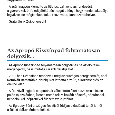
A zsűri nagyon kiemelte az ötletes, színvonalas rendezést,
a gyererekek önfeledt játékát és magát a tényt, hogy minden akadályt
legyőzve, de mégis elutaztak a fesztiválra, Dunaszerdahelyre.
Gratulálunk Zsibongósok!
Az Apropó Kisszínpad folyamatosan
dolgozik...
Az Apropó Kisszínpad folyamatosan dolgozik és ha az előírások
megengedik, be is mutatják újabb darabjaikat.
2021-ben Szepsiben rendezték meg az országos seregszemlét, ahol
Remixált Remixáth
c. darabjukat láthatta a zsűri, a közönség és az
on-line világ.
A fesztivál legjobb csapatának választotta őket a szakma, hiszen
palóc tájszólásban, ízesen meséltek Mikszáth hőseiről, néptánccal,
népdalokkal, népzenével fűszerezve a játékot.
Az Egressy Béni országos fesztivál fődíjas előadását tehát ismét
a füleki diákok érdemelték ki.