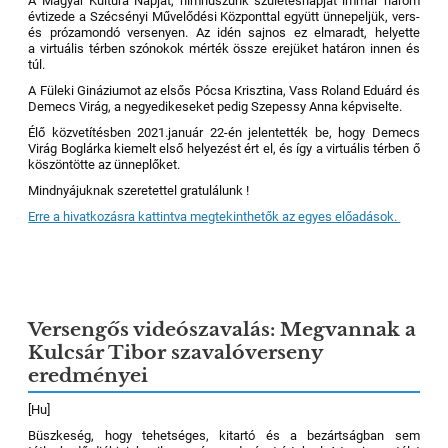
A Magyar Kultúra Napját, himnuszunk születésnapját immár három
évtizede a Szécsényi Művelődési Központtal együtt ünnepeljük, vers-
és prózamondó versenyen. Az idén sajnos ez elmaradt, helyette
a virtuális térben szónokok mérték össze erejüket határon innen és
túl.
A Füleki Gináziumot az elsős Pócsa Krisztina, Vass Roland Eduárd és
Demecs Virág, a negyedikeseket pedig Szepessy Anna képviselte.
Élő közvetítésben 2021.január 22-én jelentették be, hogy Demecs
Virág Boglárka kiemelt első helyezést ért el, és így a virtuális térben ő
köszöntötte az ünneplőket.
Mindnyájuknak szeretettel gratulálunk !
Erre a hivatkozásra kattintva megtekinthetők az egyes előadások.
Versengős videószavalás: Megvannak a
Kulcsár Tibor szavalóverseny
eredményei
[Hu]
Büszkeség, hogy tehetséges, kitartó és a bezártságban sem