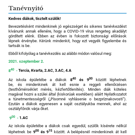
Tanévnyitó
Kedves diákok, tisztelt szülők!
Bevezetésként mindenkinek jó egészséget és sikeres tanévkezdést
kívánunk annak ellenére, hogy a COVID-19 vírus rengeteg akadályt
gördített elénk. Ebben az évben is fokozott biztonsági előírások
lépnek érvénybe. Kérünk mindenkit, hogy ezt vegyék figyelembe és
tartsák is be.
Ebből kifolyólag a tanévkezdés az alábbi módon valósul meg:
2021. szeptember 2.
40
8
-
Tercia, Kvarta, 2.AC, 3.AC, 4.A
40
00
Az iskola épületébe a diákok
8
és 9
között léphetnek
be,
és
mindenkinek át kell esnie a reggeli ellenőrzésen
(testhőmérséklet mérés, kézfertőtlenítés). Minden diák köteles
magával hozni a szülei által (kiskorúak esetében) aláírt Nyilatkozatot
a tünetmentességről („Písomné vyhlásenie o bezpríznakovosti“).
Ezután a diákok egyenesen a saját osztályukba mennek, ahol az
osztályfőnök várja őket.
00
9
-
1.AC
Az iskola épületébe a diákok csak egyedül, szülők kísérete nélkül
00
15
léphetnek be
9
és 9
között. A belépésnél mindenkinek át kell