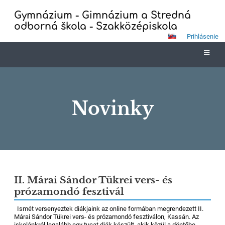
Gymnázium - Gimnázium a Stredná
odborná škola - Szakközépiskola
Prihlásenie
Novinky
Novinky
II. Márai Sándor Tükrei vers- és
prózamondó fesztivál
Ismét versenyeztek diákjaink az online formában megrendezett II.
Márai Sándor Tükrei vers- és prózamondó fesztiválon, Kassán. Az
iskolánkról legalább egy tucat diák készült, akik közül a döntőbe