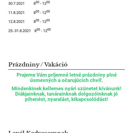
00
00
30.7.2021 8
- 12
00
00
11.8.2021 8
- 12
00
00
12.8.2021 8
- 12
00
00
25.-31.8.2021 8
- 12
Prázdniny / Vakáció
Prajeme Vám príjemné letné prázdniny plné
úsmevných a očarujúcich chvíľ.
Mindenkinek kellemes nyári szünetet kívánunk!
Diákjainknak, tanárainknak dolgozóinknak jó
pihenést, nyaralást, kikapcsolódást!