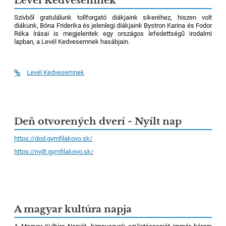
Levél Kedvesemnek
Szívből gratulálunk tollforgató diákjaink sikeréhez, hiszen volt
diákunk, Bóna Friderika és jelenlegi diákjaink Bystron Karina és Fodor
Réka írásai is megjelentek egy országos lefedettségű irodalmi
lapban, a Levél Kedvesemnek hasábjain.
Levél Kedvesemnek
Deň otvorených dverí - Nyílt nap
https://dod.gymfilakovo.sk/
https://nyilt.gymfilakovo.sk/
A magyar kultúra napja