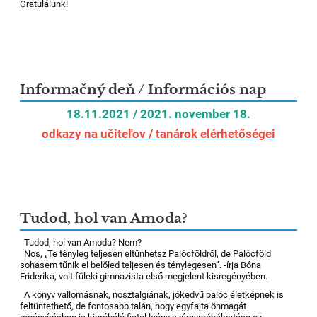
Gratulálunk!
Informačný deň / Információs nap
18.11.2021 / 2021. november 18.
odkazy na učiteľov / tanárok elérhetőségei
Tudod, hol van Amoda?
Tudod, hol van Amoda? Nem?
Nos, „Te tényleg teljesen eltűnhetsz Palócföldről, de Palócföld
sohasem tűnik el belőled teljesen és ténylegesen”. -írja Bóna
Friderika, volt füleki gimnazista első megjelent kisregényében.
A könyv vallomásnak, nosztalgiának, jókedvű palóc életképnek is
feltüntethető, de fontosabb talán, hogy egyfajta önmagát