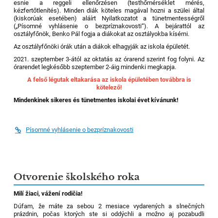
esnie a reggeli ellenőrzésen (testhőmérséklet mérés,
kézfertőtlenítés). Minden diák köteles magával hozni a szülei által
(kiskorúak esetében) aláírt Nyilatkozatot a tünetmentességről
(„Písomné vyhlásenie o bezpríznakovosti“). A bejárattól az
osztályfőnök, Benko Pál fogja a diákokat az osztályokba kísérni.
Az osztályfőnöki órák után a diákok elhagyják az iskola épületét.
2021. szeptember 3-ától az oktatás az órarend szerint fog folyni. Az
órarendet legkésőbb szeptember 2-áig mindenki megkapja.
A felső légutak eltakarása az iskola épületében továbbra is
kötelező!
Mindenkinek sikeres és tünetmentes iskolai évet kívánunk!
Písomné vyhlásenie o bezpríznakovosti
Otvorenie školského roka
Milí žiaci, vážení rodičia!
Dúfam, že máte za sebou 2 mesiace vydarených a slnečných
prázdnin, počas ktorých ste si oddýchli a možno aj pozabudli