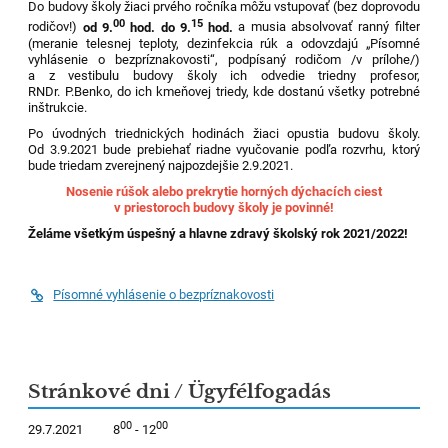
Do budovy školy žiaci prvého ročníka môžu vstupovať (bez doprovodu
00
15
rodičov!)
od 9.
hod. do 9.
hod.
a musia absolvovať ranný filter
(meranie telesnej teploty, dezinfekcia rúk a odovzdajú „Písomné
vyhlásenie o bezpríznakovosti“, podpísaný rodičom /v prílohe/)
a z vestibulu budovy školy ich odvedie triedny profesor,
RNDr. P.Benko, do ich kmeňovej triedy, kde dostanú všetky potrebné
inštrukcie.
Po úvodných triednických hodinách žiaci opustia budovu školy.
Od 3.9.2021 bude prebiehať riadne vyučovanie podľa rozvrhu, ktorý
bude triedam zverejnený najpozdejšie 2.9.2021.
Nosenie rúšok alebo prekrytie horných dýchacích ciest
v priestoroch budovy školy je povinné!
Želáme všetkým úspešný a hlavne zdravý školský rok 2021/2022!
Písomné vyhlásenie o bezpríznakovosti
Stránkové dni / Ügyfélfogadás
00
00
29.7.2021 8
- 12