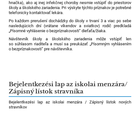
hnačka), ako aj inej infekčnej choroby nesmie vstúpiť do priestorov
školy a školského zariadenia. Pri výskyte týchto príznakov je potrebné
telefonicky kontaktovať lekára.
Po každom prerušení dochádzky do školy v trvaní 3 a viac po sebe
nasledujúcich dní (vrátane víkendov a sviatkov) rodič predkladá
„Písomné vyhlásenie o bezpríznakovosti“ dieťaťa/žiaka.
Návštevník školy a školského zariadenia môže vstúpiť len
so súhlasom riaditeľa a musí sa preukázať „Písomným vyhlásením
o bezpríznakovosti“ pre návštevníka.
Bejelentkezési lap az iskolai menzára/
Zápisný lístok stravníka
Bejelentkezési lap az iskolai menzára / Zápisný lístok nových
stravníkov