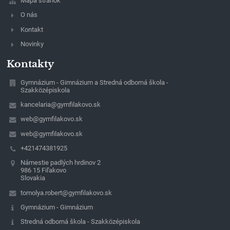
Mapa stránok
O nás
Kontakt
Novinky
Kontakty
Gymnázium - Gimnázium a Stredná odborná škola -
Szakközépiskola
kancelaria@gymfilakovo.sk
web@gymfilakovo.sk
web@gymfilakovo.sk
+421474381925
Námestie padlých hrdinov 2
986 15 Fiľakovo
Slovakia
tomolya.robert@gymfilakovo.sk
Gymnázium - Gimnázium
Stredná odborná škola - Szakközépiskola