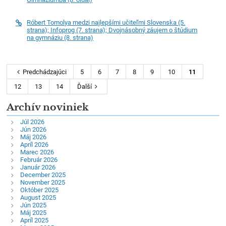
Róbert Tomolya medzi najlepšími učiteľmi Slovenska (5.
strana); Infoprog (7. strana); Dvojnásobný záujem o štúdium
na gymnáziu (8. strana)
Predchádzajúci
5
6
7
8
9
10
11
12
13
14
Ďalší
Archív noviniek
Júl 2026
Jún 2026
Máj 2026
Apríl 2026
Marec 2026
Február 2026
Január 2026
December 2025
November 2025
Október 2025
August 2025
Jún 2025
Máj 2025
Apríl 2025