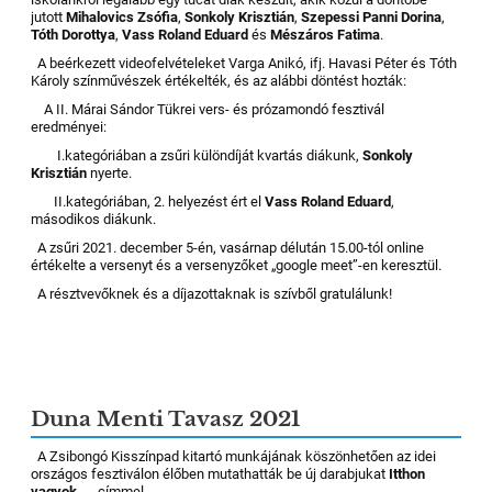
jutott
Mihalovics Zsófia
,
Sonkoly Krisztián
,
Szepessi Panni Dorina
,
Tóth Dorottya
,
Vass Roland Eduard
és
Mészáros Fatima
.
A beérkezett videofelvételeket Varga Anikó, ifj. Havasi Péter és Tóth
Károly színművészek értékelték, és az alábbi döntést hozták:
A II. Márai Sándor Tükrei vers- és prózamondó fesztivál
eredményei:
I.kategóriában a zsűri különdíját kvartás diákunk,
Sonkoly
Krisztián
nyerte.
II.kategóriában, 2. helyezést ért el
Vass Roland Eduard
,
másodikos diákunk.
A zsűri 2021. december 5-én, vasárnap délután 15.00-tól online
értékelte a versenyt és a versenyzőket „google meet”-en keresztül.
A résztvevőknek és a díjazottaknak is szívből gratulálunk!
Duna Menti Tavasz 2021
A Zsibongó Kisszínpad kitartó munkájának köszönhetően az idei
országos fesztiválon élőben mutathatták be új darabjukat
Itthon
vagyok....
címmel.