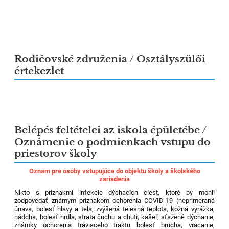
6
Rodičovské združenia / Osztályszülői
értekezlet
Belépés feltételei az iskola épületébe /
Oznámenie o podmienkach vstupu do
priestorov školy
Oznam pre osoby vstupujúce do objektu školy a školského
zariadenia
Nikto s príznakmi infekcie dýchacích ciest, ktoré by mohli
zodpovedať známym príznakom ochorenia COVID-19 (neprimeraná
únava, bolesť hlavy a tela, zvýšená telesná teplota, kožná vyrážka,
nádcha, bolesť hrdla, strata čuchu a chuti, kašeľ, sťažené dýchanie,
známky ochorenia tráviaceho traktu bolesť brucha, vracanie,