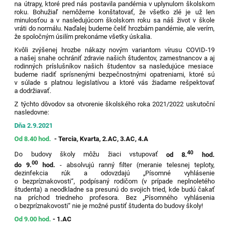
na útrapy, ktoré pred nás postavila pandémia v uplynulom školskom
roku. Bohužiaľ nemôžeme konštatovať, že všetko zlé je už len
minulosťou a v nasledujúcom školskom roku sa náš život v škole
vráti do normálu. Naďalej budeme čeliť hrozbám pandémie, ale verím,
že spoločným úsilím prekonáme všetky úskalia.
Kvôli zvýšenej hrozbe nákazy novým variantom vírusu COVID-19
a našej snahe ochrániť zdravie našich študentov, zamestnancov a aj
rodinných príslušníkov našich študentov sa nasledujúce mesiace
budeme riadiť sprísnenými bezpečnostnými opatreniami, ktoré sú
v súlade s platnou legislatívou a ktoré vás žiadame rešpektovať
a dodržiavať.
Z týchto dôvodov sa otvorenie školského roka 2021/2022 uskutoční
nasledovne:
Dňa 2.9.2021
Od 8.40 hod.
-
Tercia, Kvarta, 2.AC, 3.AC, 4.A
40
Do budovy školy môžu žiaci vstupovať
od 8.
hod.
00
do 9.
hod.
- absolvujú ranný filter (meranie telesnej teploty,
dezinfekcia rúk a odovzdajú „Písomné vyhlásenie
o bezpríznakovosti“, podpísaný rodičom (v prípade neplnoletého
študenta) a neodkladne sa presunú do svojich tried, kde budú čakať
na príchod triedneho profesora. Bez „Písomného vyhlásenia
o bezpríznakovosti“ nie je možné pustiť študenta do budovy školy!
Od 9.00 hod.
-
1.AC