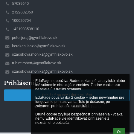
57039640
2122602350
100020704
+421903538110
peter.juraj@gymfilakovo.sk
kerekes.laszlo@gymfilakovo.sk
szacskova.monika@gymfilakovo.sk
rubint.robert@gymfilakovo.sk
szacskova.monika@gymfilakovo.sk
EduPage nepoužíva žiadne reklamné, analytické alebo 
Prihlásenie
iné súkromie ohrozujúce cookies. Žiadne cookies sa 
nezdieľajú s tretími stranami.

Prihlásiť sa cez EduPage účet
EduPage používa iba 2 cookie – jedno nevyhnutné pre 
fungovanie prihlasovania. Toto je dočasné, po 
zatvorení prehliadača sa odstráni.

Neviem prihlasovacie meno alebo heslo
Druhé cookie zvyšuje bezpečnosť prihlásenia - vďaka 
nemu EduPage vie identifikovať prihlásenie z 
neznámeho počítača.
Ok