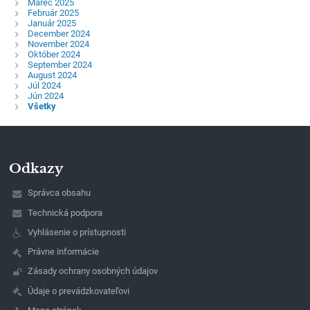
Marec 2025
Február 2025
Január 2025
December 2024
November 2024
Október 2024
September 2024
August 2024
Júl 2024
Jún 2024
Všetky
Odkazy
Správca obsahu
Technická podpora
Vyhlásenie o prístupnosti
Právne informácie
Zásady ochrany osobných údajov
Údaje o prevádzkovateľovi