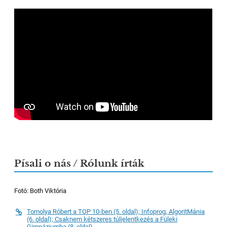
Písali o nás / Rólunk írták
Fotó:
Both Viktória
Tomolya Róbert a TOP 10-ben (5. oldal); Infoprog, AlgoritMánia
(6. oldal); Csaknem kétszeres túljelentkezés a Füleki
Gimnáziumba (8. oldal)