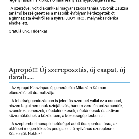
regényírásban is kipróbáló fiatal leány szárnypróbálgatása ez.
A szerzővel, volt diákunkkal magyar szakos tanára, Szvorák Zsuzsa
tanárnő beszélgetett és a második évfolyam kérdezgették őt
a gimnazista évekről és a nyitrai JUGYIKRÓl, melynek Friderika
elnöke lett.
Gratulálunk, Friderika!
Apropó!!! Új szereposztás, új csapat, új
darab…..
Az Apropó Kisszínpad új generációja Mikszáth Kálmán
elbeszéléseit dramatizálja.
A tehetséggondozásban is jelentős szerepet vállal ez a csoport,
hiszen tagjai nemcsak színjátszók, hanem vers- és prózamondók,
szónokok, zenészek, népdalénekesek, néptáncosok és aktívan
közreműködnek a közéletben, a közösségépítésben is.
A szeptemberi hónap lehetőséget adott összpontosításra, az
októberi megemlékezés pedig az első nyilvános szereplésre.
Köszönjük Nektek!