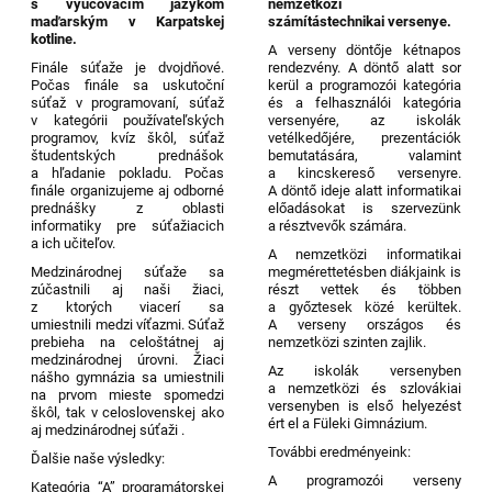
s vyučovacím jazykom
nemzetközi
maďarským v Karpatskej
számítástechnikai versenye.
kotline.
A verseny döntője kétnapos
Finále súťaže je dvojdňové.
rendezvény. A döntő alatt sor
Počas finále sa uskutoční
kerül a programozói kategória
súťaž v programovaní, súťaž
és a felhasználói kategória
v kategórii používateľských
versenyére, az iskolák
programov, kvíz škôl, súťaž
vetélkedőjére, prezentációk
študentských prednášok
bemutatására, valamint
a hľadanie pokladu. Počas
a kincskereső versenyre.
finále organizujeme aj odborné
A döntő ideje alatt informatikai
prednášky z oblasti
előadásokat is szervezünk
informatiky pre súťažiacich
a résztvevők számára.
a ich učiteľov.
A nemzetközi informatikai
Medzinárodnej súťaže sa
megmérettetésben diákjaink is
zúčastnili aj naši žiaci,
részt vettek és többen
z ktorých viacerí sa
a győztesek közé kerültek.
umiestnili medzi víťazmi. Súťaž
A verseny országos és
prebieha na celoštátnej aj
nemzetközi szinten zajlik.
medzinárodnej úrovni. Žiaci
Az iskolák versenyben
nášho gymnázia sa umiestnili
a nemzetközi és szlovákiai
na prvom mieste spomedzi
versenyben is első helyezést
škôl, tak v celoslovenskej ako
ért el a Füleki Gimnázium.
aj medzinárodnej súťaži .
További eredményeink:
Ďalšie naše výsledky:
A programozói verseny
Kategória “A” programátorskej