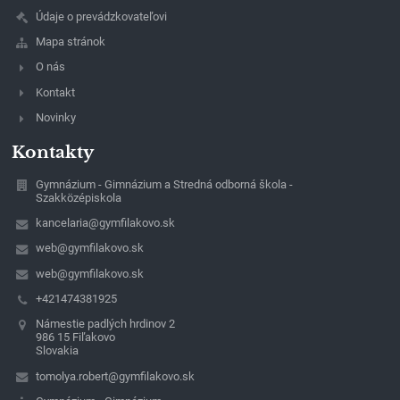
Údaje o prevádzkovateľovi
Mapa stránok
O nás
Kontakt
Novinky
Kontakty
Gymnázium - Gimnázium a Stredná odborná škola -
Szakközépiskola
kancelaria@gymfilakovo.sk
web@gymfilakovo.sk
web@gymfilakovo.sk
+421474381925
Námestie padlých hrdinov 2
986 15 Fiľakovo
Slovakia
tomolya.robert@gymfilakovo.sk