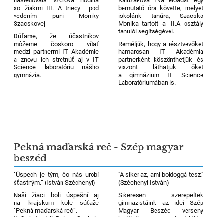
nasledovala vzorová hodina
Kalužáková Eva előadát egy
so žiakmi III. A triedy pod
bemutató óra követte, melyet
vedením pani Moniky
iskolánk tanára, Szacsko
Szacskovej.
Monika tartott a III.A osztály
tanulói segítségével.
Dúfame, že účastníkov
môžeme čoskoro vítať
Reméljük, hogy a résztvevőket
medzi partnermi IT Akadémie
hamarosan IT Akadémia
a znovu ich stretnúť aj v IT
partnerként köszönthetjük és
Science laboratóriu nášho
viszont láthatjuk őket
gymnázia.
a gimnázium IT Science
Laboratóriumában is.
8
Pekná maďarská reč - Szép magyar
beszéd
“Úspech je tým, čo nás urobí
"A siker az, ami boldoggá tesz."
šťastným.” (István Széchenyi)
(Széchenyi István)
Naši žiaci boli úspešní aj
Sikeresen szerepeltek
na krajskom kole súťaže
gimnazistáink az idei Szép
“Pekná maďarská reč”.
Magyar Beszéd verseny