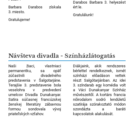
Darabos Barbara 3. helyezést
Barbara Darabos získala
ért le.
3. miesto.
Gratulálunk
!
Gratulujeme!
Návšteva divadla - Színházlátogatás
Naši žiaci, vlastniaci
Diákjaink, akik rendszeres
permanentku, sa opäť
bérlettel rendelkeznek, ismét
zúčastnili divadelného
színházi előadáson vettek
predstavenia v Šalgotarjáne.
részt Salgótarjánban. Az idei
Terajšie 3. predstavenie bola
3. színdarab egy komédia volt
veselohra v predvedení
a Váci Dunakanyar Színház
umelcov Divadla Dunakanyar.
művészeitől. A kortárs francia
Satira súčasnej francúzskej
nőirodalom sodró lendületű
ženskej literatúry zábavnou
szatírája szórakoztató módon
formou sondovala vývoj
szondázta a baráti
priateľských vzťahov.
kapcsolatok alakulását.