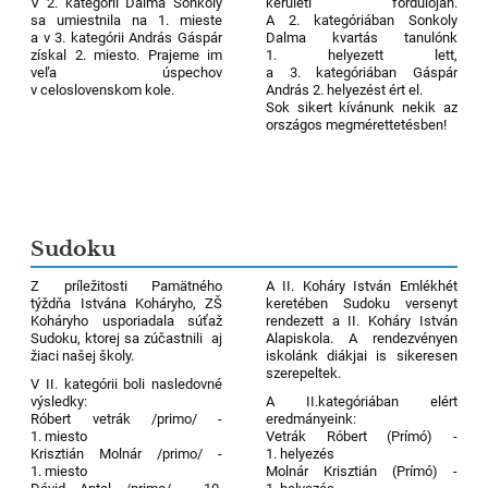
V 2. kategórii Dalma Sonkoly
kerületi fordulóján.
sa umiestnila na 1. mieste
A 2. kategóriában Sonkoly
a v 3. kategórii András Gáspár
Dalma kvartás tanulónk
získal 2. miesto. Prajeme im
1. helyezett lett,
veľa úspechov
a 3. kategóriában Gáspár
v celoslovenskom kole.
András 2. helyezést ért el.
Sok sikert kívánunk nekik az
országos megmérettetésben!
Sudoku
Z príležitosti Pamätného
A II. Koháry István Emlékhét
týždňa Istvána Koháryho, ZŠ
keretében Sudoku versenyt
Koháryho usporiadala súťaž
rendezett a II. Koháry István
Sudoku, ktorej sa zúčastnili aj
Alapiskola. A rendezvényen
žiaci našej školy.
iskolánk diákjai is sikeresen
szerepeltek.
V II. kategórii boli nasledovné
výsledky:
A II.kategóriában elért
Róbert vetrák /primo/ -
eredmányeink:
1. miesto
Vetrák Róbert (Prímó) -
Krisztián Molnár /primo/ -
1. helyezés
1. miesto
Molnár Krisztián (Prímó) -