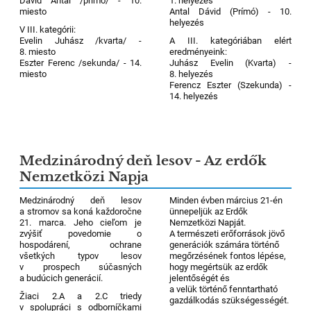
Dávid Antal /primo/ - 10.
1. helyezés
miesto
Antal Dávid (Prímó) - 10.
helyezés
V III. kategórii:
Evelin Juhász /kvarta/ -
A III. kategóriában elért
8. miesto
eredményeink:
Eszter Ferenc /sekunda/ - 14.
Juhász Evelin (Kvarta) -
miesto
8. helyezés
Ferencz Eszter (Szekunda) -
14. helyezés
Medzinárodný deň lesov - Az erdők
Nemzetközi Napja
Medzinárodný deň lesov
Minden évben március 21-én
a stromov sa koná každoročne
ünnepeljük az Erdők
21. marca. Jeho cieľom je
Nemzetközi Napját.
zvýšiť povedomie o
A természeti erőforrások jövő
hospodárení, ochrane
generációk számára történő
všetkých typov lesov
megőrzésének fontos lépése,
v prospech súčasných
hogy megértsük az erdők
a budúcich generácií.
jelentőségét és
a velük történő fenntartható
Žiaci 2.A a 2.C triedy
gazdálkodás szükségességét.
v spolupráci s odborníčkami