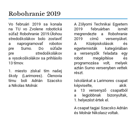
Robohranie 2019
Vo februári 2019 sa konala
A Zólyomi Technikai Egyetem
na TU vo Zvolene robotická
2019 februárban ismét
súťaž Robohranie 2019.Úlohou
megrendezte a Robohranie
stredoškolákov bolo zostaviť
2019 című versenyüket.
a naprogramovať robotov
A Középiskolások és
pre Sumo. Do súťaže
egyetemisták kategóriában
pre stredoškolákov
a versenyzők feladata egy
a vysokoškolákov sa prihlásilo
robot megépítése és
13 tímov.
programozása volt, melyek
aztán Sumo versenyben vettek
1. miesto získal tím našej
részt.
školy (Larimores). Členovia
tímu boli Adrián Szacsko
Iskolánkat a Larimores csapat
a Nikolas Molnár.
képviselte, akik
a 13 versenyző csapatból
a legjobbnak bizonyultak,
1. helyezést értek el.
A csapat tagjai Szacsko Adrián
és Molnár Nikolasz voltak.