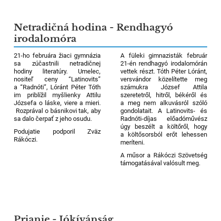
Netradičná hodina - Rendhagyó
irodalomóra
21-ho februára žiaci gymnázia
A füleki gimnazisták február
sa zúčastnili netradičnej
21-én rendhagyó irodalomórán
hodiny literatúry. Umelec,
vettek részt. Tóth Péter Lóránt,
nositeľ ceny “Latinovits”
versvándor közelítette meg
a “Radnóti”, Lóránt Péter Tóth
számukra József Attila
im priblížil myšlienky Attilu
szeretetről, hitről, békéről és
Józsefa o láske, viere a mieri.
a meg nem alkuvásról szóló
Rozprával o básnikovi tak, aby
gondolatait. A Latinovits- és
sa dalo čerpať z jeho osudu.
Radnóti-díjas előadóművész
úgy beszélt a költőről, hogy
Podujatie podporil Zväz
a költősorsból erőt lehessen
Rákóczi.
meríteni.
A műsor a Rákóczi Szövetség
támogatásával valósult meg.
Prianie - Jókívánság