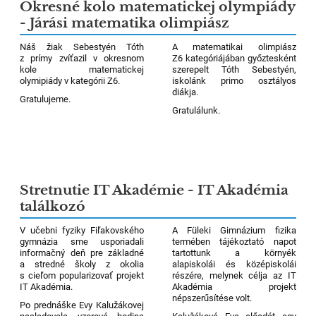
Okresné kolo matematickej olympiády
- Járási matematika olimpiász
Náš žiak Sebestyén Tóth
A matematikai olimpiász
z prímy zvíťazil v okresnom
Z6 kategóriájában győztesként
kole matematickej
szerepelt Tóth Sebestyén,
olymipiády v kategórii Z6.
iskolánk primo osztályos
diákja.
Gratulujeme.
Gratulálunk.
Stretnutie IT Akadémie - IT Akadémia
találkozó
V učebni fyziky Fiľakovského
A Füleki Gimnázium fizika
gymnázia sme usporiadali
termében tájékoztató napot
informačný deň pre základné
tartottunk a környék
a stredné školy z okolia
alapiskolái és középiskolái
s cieľom popularizovať projekt
részére, melynek célja az IT
IT Akadémia.
Akadémia projekt
népszerűsítése volt.
Po prednáške Evy Kalužákovej