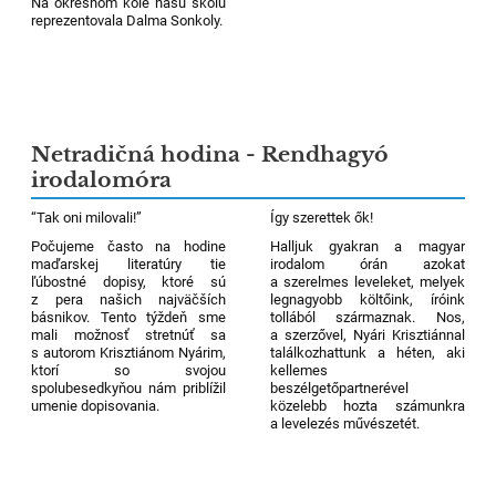
Na okresnom kole našu školu
reprezentovala Dalma Sonkoly.
2
Netradičná hodina - Rendhagyó
irodalomóra
“Tak oni milovali!”
Így szerettek ők!
Počujeme často na hodine
Halljuk gyakran a magyar
maďarskej literatúry tie
irodalom órán azokat
ľúbostné dopisy, ktoré sú
a szerelmes leveleket, melyek
z pera našich najväčších
legnagyobb költőink, íróink
básnikov. Tento týždeň sme
tollából származnak. Nos,
mali možnosť stretnúť sa
a szerzővel, Nyári Krisztiánnal
s autorom Krisztiánom Nyárim,
találkozhattunk a héten, aki
ktorí so
svojou
kellemes
spolubesedkyňou nám priblížil
beszélgetőpartnerével
umenie dopisovania.
közelebb hozta számunkra
a levelezés művészetét.
2