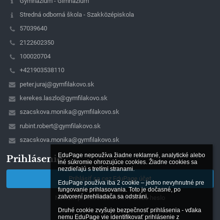
Gymnázium - Gimnázium
Stredná odborná škola - Szakközépiskola
57039640
2122602350
100020704
+421903538110
peter.juraj@gymfilakovo.sk
kerekes.laszlo@gymfilakovo.sk
szacskova.monika@gymfilakovo.sk
rubint.robert@gymfilakovo.sk
szacskova.monika@gymfilakovo.sk
EduPage nepoužíva žiadne reklamné, analytické alebo 
Prihlásenie
iné súkromie ohrozujúce cookies. Žiadne cookies sa 
nezdieľajú s tretími stranami.

Prihlásiť sa cez EduPage účet
EduPage používa iba 2 cookie – jedno nevyhnutné pre 
fungovanie prihlasovania. Toto je dočasné, po 
zatvorení prehliadača sa odstráni.

Neviem prihlasovacie meno alebo heslo
Druhé cookie zvyšuje bezpečnosť prihlásenia - vďaka 
nemu EduPage vie identifikovať prihlásenie z 