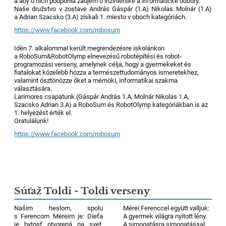
a aby u nich podporila záujem o inžinierske a informatické odbory.
Naše družstvo v zostave András Gáspár (1.A) Nikolas Molnár (1.A)
a Adrian Szacsko (3.A) získali 1. miesto v oboch kategóriách.
https://www.facebook.com/robosum
Idén 7. alkalommal került megrendezésre iskolánkon
a RoboSum&RobotOlymp elnevezésű robotépítési és robot-
programozási verseny, amelynek célja, hogy a gyermekeket és
fiatalokat közelebb hozza a természettudományos ismeretekhez,
valamint ösztönözze őket a mérnöki, informatikai szakma
választására.
Larimores csapatunk (Gáspár András 1.A, Molnár Nikolas 1.A,
Szacsko Adrian 3.A) a RoboSum és RobotOlymp kategóriákban is az
1. helyezést érték el.
Gratulálunk!
https://www.facebook.com/robosum
Súťaž Toldi - Toldi verseny
Našim heslom, spolu
Mérei Ferenccel együtt valljuk:
s Ferencom Méreim je: Dieťa
A gyermek világra nyitott lény.
je bytosť otvorená na svet.
A simogatásra simogatással,