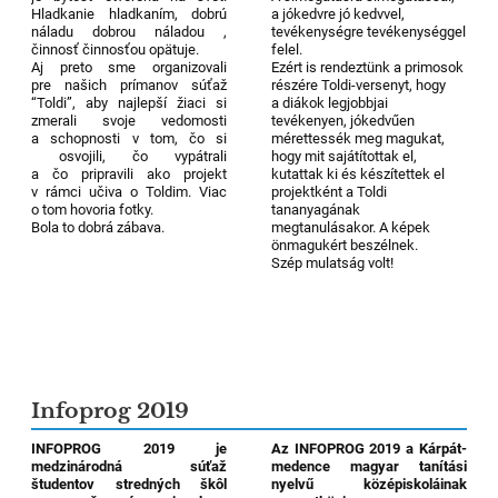
Hladkanie hladkaním, dobrú
a jókedvre jó kedvvel,
náladu dobrou náladou ,
tevékenységre tevékenységgel
činnosť činnosťou opätuje.
felel.
Aj preto sme organizovali
Ezért is rendeztünk a primosok
pre našich prímanov súťaž
részére Toldi-versenyt, hogy
“Toldi”, aby najlepší žiaci si
a diákok legjobbjai
zmerali svoje vedomosti
tevékenyen, jókedvűen
a schopnosti v tom, čo si
mérettessék meg magukat,
osvojili, čo vypátrali
hogy mit sajátítottak el,
a čo pripravili ako projekt
kutattak ki és készítettek el
v rámci učiva o Toldim. Viac
projektként a Toldi
o tom hovoria fotky.
tananyagának
Bola to dobrá zábava.
megtanulásakor. A képek
önmagukért beszélnek.
Szép mulatság volt!
Infoprog 2019
INFOPROG 2019 je
Az INFOPROG 2019 a Kárpát-
medzinárodná súťaž
medence magyar tanítási
študentov stredných škôl
nyelvű középiskoláinak