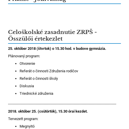
Celoškolské zasadnutie ZRPŠ -
Összülői értekezlet
25. október
2018 (štvrtok) o 15.30 hod. v budove gymnázia.
Plánovaný program:
Otvorenie
Referát o činnosti Združenia rodičov
Referát o činnosti školy
Diskusia
Triednické združenia
----------------------------------------------------------------------------------------------
2018. október 25. (csütörtök), 15.30 órai kezdet.
Tervezett program:
Megnyitó