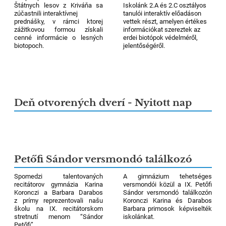
Štátnych lesov z Kriváňa sa
Iskolánk 2.A és 2.C osztályos
zúčastnili interaktívnej
tanulói interaktív előadáson
prednášky, v rámci ktorej
vettek részt, amelyen értékes
zážitkovou formou získali
információkat szereztek az
cenné informácie o lesných
erdei biotópok védelméről,
biotopoch.
jelentőségéről.
Deň otvorených dverí - Nyitott nap
Petőfi Sándor versmondó találkozó
Spomedzi talentovaných
A gimnázium tehetséges
recitátorov gymnázia Karina
versmondói közül a IX. Petőfi
Koronczi a Barbara Darabos
Sándor versmondó találkozón
z prímy reprezentovali našu
Koronczi Karina és Darabos
školu na IX. recitátorskom
Barbara primosok képviselték
stretnutí menom “Sándor
iskolánkat.
Petőfi”.