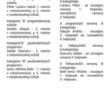
A kategóriája:
súťaže:
Lukács Péter - az országos
Péter Lukács získal 1. miesto
verseny 1. helyezés,
v celoslovenskej a 2. miesto
nemzetközi verseny
v medzinárodnej súťaži.
2. helyezés
Kategória “B” programátorskej
A programozói verseny B
súťaže:
kategóriája:
András Gáspár - 2. miesto
Gáspár András - országos
v celoslovenskej a 4. miesto
2. helyezett és nemzetközi
v medzinárodnej súťaži.
4. helyezett
Kategória”A” používateľských
A felhasználói verseny
programov:
A kategóriája:
Adrián Szacsko - 3. miesto
Szacsko Adrián - az országos
v celoslovenskej súťaži
verseny 3. helyezés
Kategória “B” používateľských
A felhasználói verseny B
programov:
kategóriája:
Anna Viktória Both - 1. miesto
Both Anna Viktória - országos
v celoslovenskej a 3. miesto
1. helyezés és nemzetközi
v medzinárodnej súťaži.
3. helyezés
13