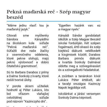
Pekná maďarská reč - Szép magyar
beszéd
“Máme jednu vlasť: tou je
"Egyetlen hazánk van: ez
maďarský jazyk.”
a magyar nyelv."
Citovali sme myšlienky
Kányádi Sándor gondolatait
Sándora Kányádiho
idéztük a Szép Magyar Beszéd
na školskom kole súťaže
iskolai fordulóján. Két szépen
“Pekná maďarská reč”.
fogalmazó, értő olvasó és szép
Súťažili dve naše žiačky
kiejtésű diákunk vetélkedett
z osemročného oddelenia,
a kisgimisek között. Darabos
ktoré pekne slohujú, majú
Barbara primós diákunk
peknú výslovnosť a dobrú
a kvartás Sonkoly Dalmával
čitateľskú gramotnosť.
oldotta meg a szövegolvasást
és a szövegalkotó feladatokat.
Sú to Barbara Darabos z prímy
a Dalma Sonkoly z kvarty, ktoré
A zsűriben a tanárokon kívül
riešili tvorivé úlohy.
Lukács Péter értékelt, aki
a tavalyi országos Kazinczy
V porote okrem učiteliek
Napok legjobbja volt.
hodnotil aj Péter Lukács, kto
bol víťazom vlaňajšej
Iskolánkat a járási versenyen
celoštátnej súťaže
Sonkoly Dalma képviseli.
pod názvom “Kazinczyho dni”.