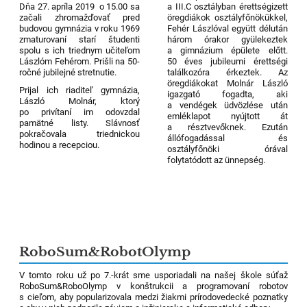
Dňa 27. apríla 2019 o 15.00 sa
a III.C osztályban érettségizett
začali zhromažďovať pred
öregdiákok osztályfőnökükkel,
budovou gymnázia v roku 1969
Fehér Lászlóval együtt délután
zmaturovaní starí študenti
három órakor gyülekeztek
spolu s ich triednym učiteľom
a gimnázium épülete előtt.
Lászlóm Fehérom. Prišli na 50-
50 éves jubileumi érettségi
ročné jubilejné stretnutie.
találkozóra érkeztek. Az
öregdiákokat Molnár László
Prijal ich riaditeľ gymnázia,
igazgató fogadta, aki
László Molnár, ktorý
a vendégek üdvözlése után
po privítaní im odovzdal
emléklapot nyújtott át
pamätné listy. Slávnosť
a résztvevőknek. Ezután
pokračovala triednickou
állófogadással és
hodinou a recepciou.
osztályfőnöki órával
folytatódott az ünnepség.
4
RoboSum&RobotOlymp
V tomto roku už po 7.-krát sme usporiadali na našej škole súťaž
RoboSum&RoboOlymp v konštrukcii a programovaní robotov
s cieľom, aby popularizovala medzi žiakmi prírodovedecké poznatky